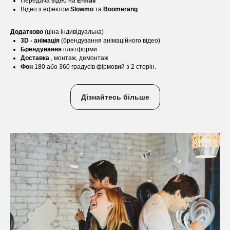
Передача відео на
E-mail
Відео з ефектом
Slowmo
та
Boomerang
Додатково
(ціна індивідуальна)
3D - анімація
(брендування анімаційного відео)
Брендування
платформи
Доставка
, монтаж, демонтаж
Фон
180 або 360 градусів фірмовий з 2 сторін.
Дізнайтесь більше