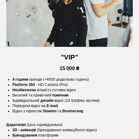
"VIP"
15 000 ₴
4 години
оренди (+4000 додаткова година)
Platform 360
- HD Camera (Pro)
Необмежена
кількість готових відео
Веселий та привітний
помічник
Індивідуальний
дизайн
відео (2d графіка, музика)
Передача відео на
E-mail
Відео з ефектом
Slowmo
та
Boomerang
Додатково
(ціна індивідуальна)
3D - анімація
(брендування анімаційного відео)
Брендування
платформи