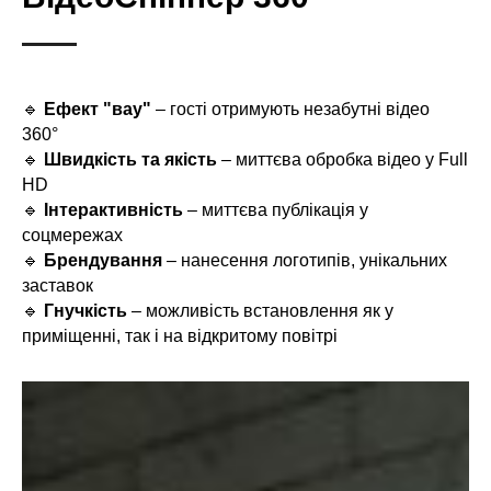
🔹
Ефект "вау"
– гості отримують незабутні відео
360°
🔹
Швидкість та якість
– миттєва обробка відео у Full
HD
🔹
Інтерактивність
– миттєва публікація у
соцмережах
🔹
Брендування
– нанесення логотипів, унікальних
заставок
🔹
Гнучкість
– можливість встановлення як у
приміщенні, так і на відкритому повітрі