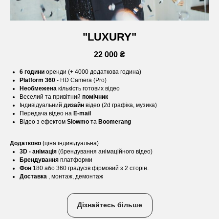
"LUXURY"
22 000 ₴
6 години
оренди (+ 4000 додаткова година)
Platform 360
- HD Camera (Pro)
Необмежена
кількість готових відео
Веселий та привітний
помічник
Індивідуальний
дизайн
відео (2d графіка, музика)
Передача відео на
E-mail
Відео з ефектом
Slowmo
та
Boomerang
Додатково
(ціна індивідуальна)
3D - анімація
(брендування анімаційного відео)
Брендування
платформи
Фон
180 або 360 градусів фірмовий з 2 сторін.
Доставка
, монтаж, демонтаж
Дізнайтесь більше