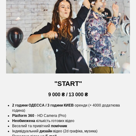
"START"
9 000 ₴ / 13 000 ₴
2 години ОДЕССА / 3 години КИЕВ
оренди (+ 4000 додаткова
година)
Platform 360
- HD Camera (Pro)
Необмежена
кількість готових відео
Веселий та привітний
помічник
Індивідуальний
дизайн
відео (2d графіка, музика)