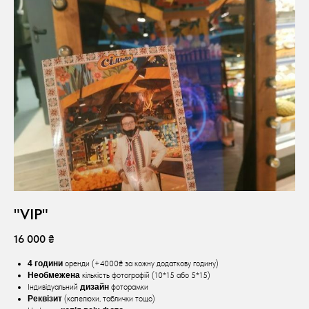
"VIP"
16 000 ₴
4 години
оренди (+4000₴ за кожну додаткову годину)
Необмежена
кількість фотографій (10*15 або 5*15)
Індивідуальний
дизайн
фоторамки
Реквізит
(капелюхи, таблички тощо)