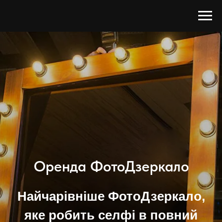
Оренда ФотоДзеркало
Найчарівніше ФотоДзеркало,
яке робить селфі в повний