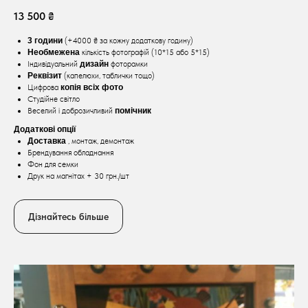
13 500 ₴
3 години
(+4000 ₴ за кожну додаткову годину)
Необмежена
кількість фотографій (10*15 або 5*15)
Індивідуальний
дизайн
фоторамки
Реквізит
(капелюхи, таблички тощо)
Цифрова
копія всіх фото
Студійне світло
Веселий і доброзичливий
помічник
Додаткові опції
Доставка
, монтаж, демонтаж
Брендування обладнання
Фон для семки
Друк на магнітах + 30 грн./шт
Дізнайтесь більше