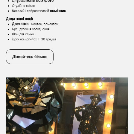
Цифрова
копія всіх фото
Студійне світло
Веселий і доброзичливий
помічник
Додаткові опції
Доставка
, монтаж, демонтаж
Брендування обладнання
Фон для семки
Друк на магнітах + 30 грн./шт
Дізнайтесь більше