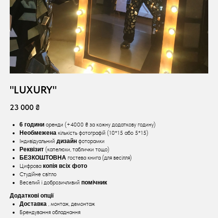
"LUXURY"
23 000 ₴
6 години
оренди (+4000 ₴ за кожну додаткову годину)
Необмежена
кількість фотографій (10*15 або 5*15)
Індивідуальний
дизайн
фоторамки
Реквізит
(капелюхи, таблички тощо)
БЕЗКОШТОВНА
гостева книга (для весілля)
Цифрова
копія всіх фото
Студійне світло
Веселий і доброзичливий
помічник
Додаткові опції
Доставка
, монтаж, демонтаж
Брендування обладнання