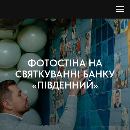
ФОТОСТIНА НА
СВЯТКУВАННІ БАНКУ
«ПІВДЕННИЙ»